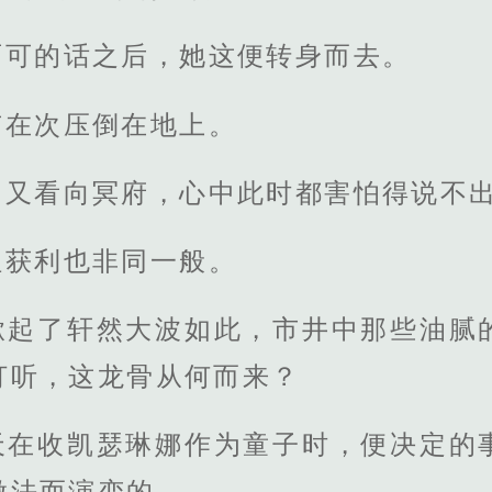
两可的话之后，她这便转身而去。
有在次压倒在地上。
，又看向冥府，心中此时都害怕得说不
但获利也非同一般。
掀起了轩然大波如此，市井中那些油腻
打听，这龙骨从何而来？
天在收凯瑟琳娜作为童子时，便决定的
做法而演变的。