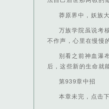
莽原界中，妖族
万族学院虽说考
不作声，心里在慢慢
别看之前神血瀑
后，这些新的生命就
第939章中招
本章未完，点击