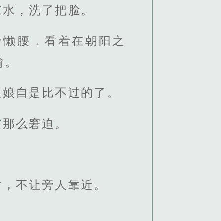
凉水，洗了把脸。
个懒腰，看着在朝阳之
愉。
娘娘自是比不过的了。
前那么窘迫。
方，不让旁人靠近。