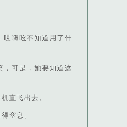
，哎嗨吆不知道用了什
笑，可是，她要知道这
手机直飞出去。
闷得窒息。