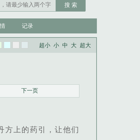
搜 索
情
记录
超小
小
中
大
超大
下一页
丹方上的药引，让他们