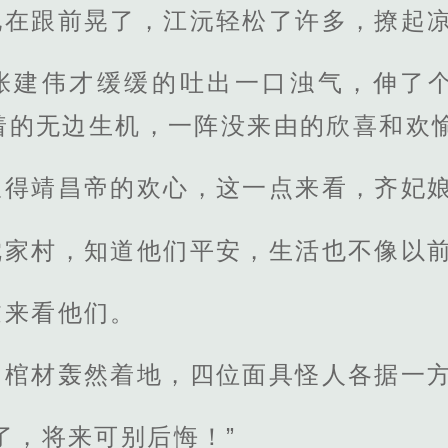
他在跟前晃了，江沅轻松了许多，撩起
张建伟才缓缓的吐出一口浊气，伸了
着的无边生机，一阵没来由的欣喜和欢
极得靖昌帝的欢心，这一点来看，齐妃
沈家村，知道他们平安，生活也不像以
过来看他们。
，棺材轰然着地，四位面具怪人各据一
了，将来可别后悔！”