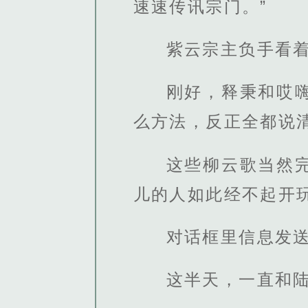
速速传讯宗门。”
紫云宗主负手看
刚好，释秉和哎
么方法，反正全都说
这些柳云歌当然
儿的人如此经不起开
对话框里信息发
这半天，一直和