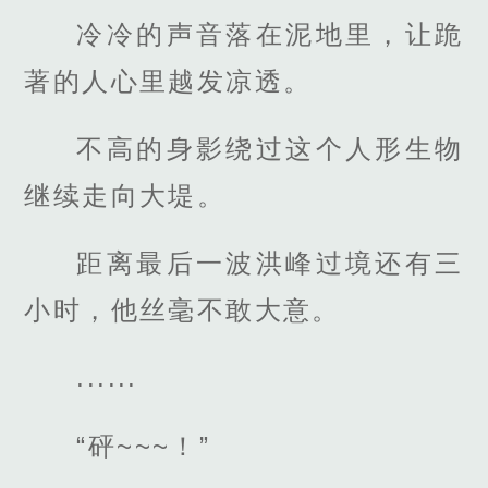
冷冷的声音落在泥地里，让跪
著的人心里越发凉透。
不高的身影绕过这个人形生物
继续走向大堤。
距离最后一波洪峰过境还有三
小时，他丝毫不敢大意。
......
“砰~~~！”