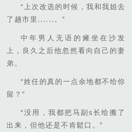
“上次改选的时候，我和我姐去
了趟市里......。”
中年男人无语的瘫坐在沙发
上，良久之后他忽然看向自己的妻
弟。
“姓任的真的一点余地都不给你
留？”
“没用，我都把马副s长给搬了
出来，但他还是不肯鬆口。”