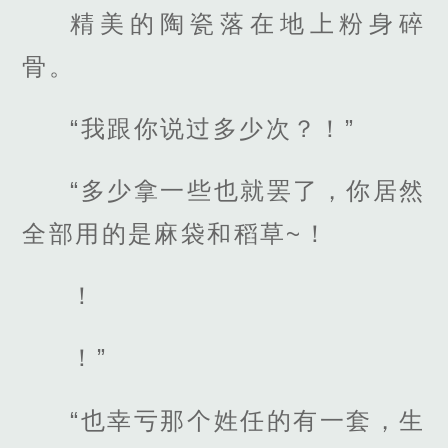
精美的陶瓷落在地上粉身碎
骨。
“我跟你说过多少次？！”
“多少拿一些也就罢了，你居然
全部用的是麻袋和稻草~！
！
！”
“也幸亏那个姓任的有一套，生