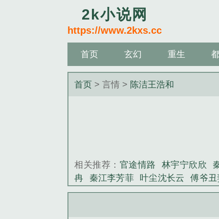
2k小说网
https://www.2kxs.cc
首页
玄幻
重生
首页
> 言情 >
陈洁王浩和
相关推荐：
官途情路
林宇宁欣欣
冉
秦江李芳菲
叶尘沈长云
傅爷丑
林羽
江斛陈司哲
盖世狂徒
叶尘沈
蓉
林修宇白落冉
官途情路
林宇宁
倪凤凰
盖世狂徒
楚枫楚月
重生在