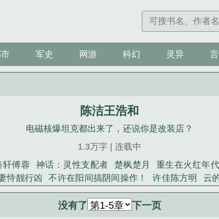
都市
军史
网游
科幻
灵异
言
陈洁王浩和
电磁核爆坦克都出来了，还说你是改装店？
1.3万字 | 连载中
秦轩傅蓉
神话：灵性支配者
楚枫楚月
重生在火红年
妻恃靓行凶
不许在阳间搞阴间操作！
许佳陈方明
云
长云
江斛陈司哲
国色生枭
姜怀沈淮之
林霄林羽
神
欣欣
不许在阳间搞阴间操作！
云的抗日
萧衡云庐雪
没有了
下一页
火红年代