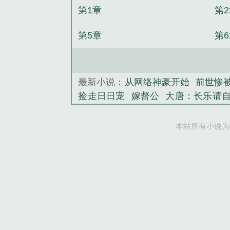
第1章
第
第5章
第
最新小说：
从网络神豪开始
前世惨
捡走日日宠
嫁督公
大唐：长乐请
红楼之庶子风流
长门好细腰
都市
能变强
超强小农民
我婚介博主：直
本站所有小说为