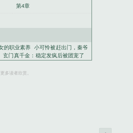
第4章
女的职业素养
小可怜被赶出门，秦爷
玄门真千金：稳定发疯后被团宠了
傲娇帝君你高攀不起
大秦：我杀敌就
让更多读者欣赏。