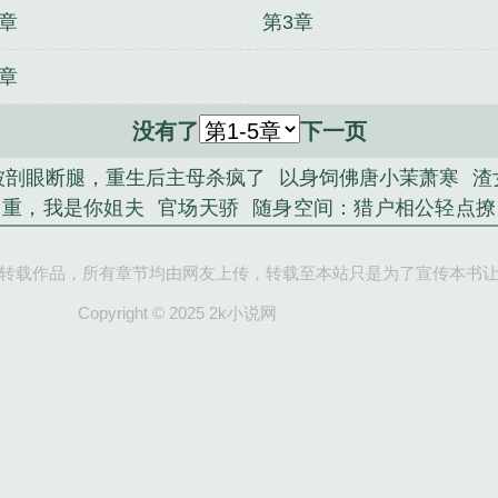
2章
第3章
6章
没有了
下一页
被剖眼断腿，重生后主母杀疯了
以身饲佛唐小茉萧寒
渣
自重，我是你姐夫
官场天骄
随身空间：猎户相公轻点撩
之绝世邪医
《阮妤孟清砚》
捡骨师
假废材？真天才！
播给全网发对象！
贺小梨裴朔
转载作品，所有章节均由网友上传，转载至本站只是为了宣传本书
Copyright © 2025 2k小说网