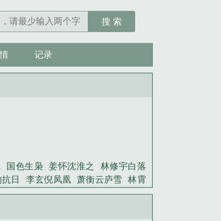
搜 索
情
记录
代
国色生枭
姜怀沈淮之
林修宇白落
的抗日
李玄倪凤凰
萧衡云庐雪
林霄
话：灵性支配者
秦江李芳菲
秦轩傅
傅爷丑妻恃靓行凶
许佳陈方明
李玄