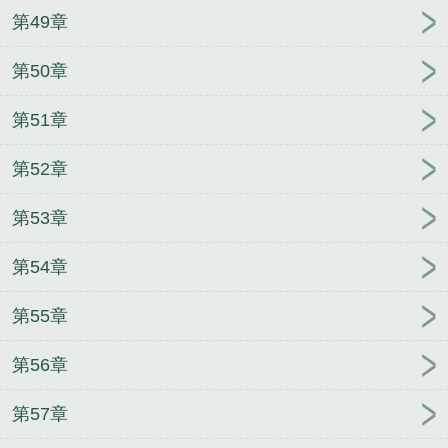
第49章
第50章
第51章
第52章
第53章
第54章
第55章
第56章
第57章