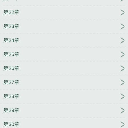
第22章
第23章
第24章
第25章
第26章
第27章
第28章
第29章
第30章