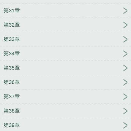
第31章
第32章
第33章
第34章
第35章
第36章
第37章
第38章
第39章