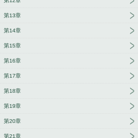
第12章
第13章
第14章
第15章
第16章
第17章
第18章
第19章
第20章
第21章