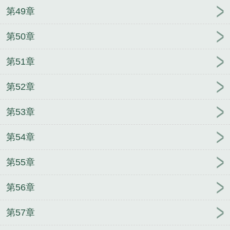
第49章
第50章
第51章
第52章
第53章
第54章
第55章
第56章
第57章