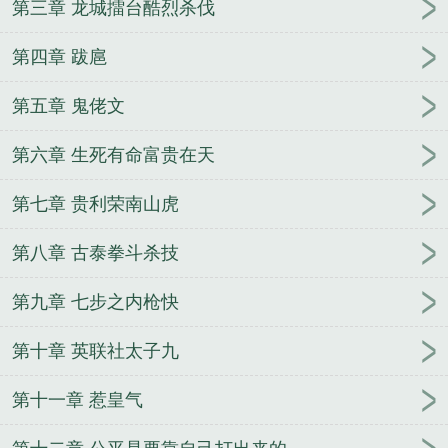
第三章 龙城擂台酷烈杀伐
三只眼
鬼妻
我体弱多病不想嫁豪门
功法被破掉，
我更强了
万族之劫
攀月
嫁给前未婚夫他哥
秦将
第四章 跋扈
野徒焚想
余温
还得让我来[电竞]
婚后着迷
为你撑
腰
新婚悸动
我是烛中仙
星期五有鬼
珍珠糖
与鬼
第五章 鬼佬文
厮混的日子
第六章 生死有命富贵在天
第七章 贵利荣南山虎
第八章 古泰拳斗杀技
第九章 七步之内枪快
第十章 英联社太子九
第十一章 惹皇气