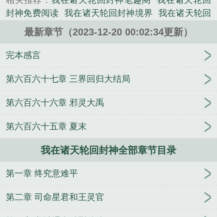
相关推荐：
我在诸天轮回封神笔趣阁
我在诸天轮回
低语天...
封神免费阅读
我在诸天轮回封神境界
我在诸天轮回
《我在诸天轮回封神》是封七月精心创作的玄幻类小
封神起点中文网
我在诸天当神医笔趣阁
我在诸天造
说。
最新章节（2023-12-20 00:02:34更新）
神话
我在诸天轮回封神百科
诸天轮回我通天成了轮
回者免费
我在诸天轮回封神有声
我在诸天轮回封神
完本感言
最新章节 无弹窗
我在诸天立玄门
我在异界轮回诸
天123
我在诸天轮回封神人物介绍
我在诸天轮回封
第六百六十七章 三界回归大结局
神百度
我在诸天轮回封神TXT精校版
我在诸天轮回
第六百六十六章 邪灵大禹
封神封七月
我在诸天轮回封神好看吗
我在诸天推
我在诸天轮回封神简介
我在诸天轮回封神精校版
我
第六百六十五章 夏末
在诸天轮回封神封七月txt
我在诸天轮回封神TXT百
度
我在诸天轮回封神有女主吗
我在诸天轮回封神起
我在诸天轮回封神全部章节目录
点
我在诸天轮回封神txt
我在诸天万界归来
我在诸
天轮回封神主角神职
我在诸天轮回封神 百度百科
第一章 终究意难平
我在诸天轮回封神全文阅读
我在诸天轮回封神女主
是谁
我在诸天轮回封神 封七月
我在诸天轮回封神
第二章 司命星君和王灵官
TXT
我在诸天轮回封神百度百科
鬼咒
鬼宗师
第十