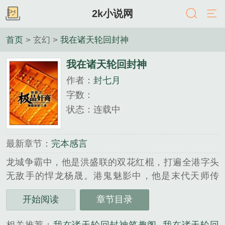
2k小说网
首页
> 玄幻 >
我在诸天轮回封神
我在诸天轮回封神
作者：
封七月
字数：
状态：连载中
最新章节：
完本感言
龙城争霸中，他是洪盛联的双花红棍，打遍全港字头
无敌手的悍龙杨晟。港鬼魅影中，他是末代天师传
人，周旋在金霄大厦的鬼怪妖异之中。庙堂江湖中，
开始阅读
章节目录
他是镇武堂大都督，权倾朝野，心狠手辣，掀起江湖
血雨。高武江湖末世废土志怪仙侠西游封神克苏鲁的