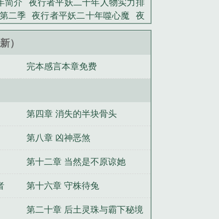
年简介
夜行者平妖二十年人物实力排
中的迷藏，还有最骇人听闻的黄泉引，
第二季
夜行者平妖二十年噬心魔
夜
82
夜行者平妖二十年 南无袈裟理科
年有第二部吗
夜行者平妖二十年人物
9更新）
十年 小佛
夜行者平妖二十年角色介
完本感言本章免费
年女主是谁
夜行者平妖二十年朱宇
夜
XT
夜行者平妖二十年介绍
夜行者平
年百科
夜行者平妖二十年百度
夜行
和苗疆有联系吗
夜行者平妖二十年阅
第四章 消失的半块骨头
二十年实力划分
夜行者平妖二十年有
样
夜行者平妖二十年讲的什么
夜行
第八章 凶神恶煞
穿成魔镜的我全知全能
穿成侯府童
只是一个普通Beta
都市：开局绑定人
第十二章 当然是不原谅她
上恋爱综艺后
长生废婿
我可能活不
者
第十六章 守株待兔
第二十章 后土灵珠与霸下秘境