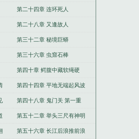
第二十四章 连环死人
第二十八章 又逢故人
第三十二章 秘境巨蟒
第三十六章 虫窟石棒
第四十章 鳄腹中藏软绳硬
情
第四十四章 平地无端起风波
见
第四十八章 鬼门关 第一重
道
第五十二章 举头三尺有神明
翻
第五十六章 长江后浪推前浪