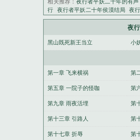
相关推荐：
夜行者平妖二十年的有声
朝遗老的恩怨诡
行
夜行者平妖二十年侯漠结局
夜
你有所耳闻却从
行者.平妖二十年
夜行者平妖二十年
《夜行者：平妖
佛
夜行者平妖二十年侯漠
夜行者平
夜行
简介
夜行者平妖二十年百度百科
黑山既死新王当立
小
绍
夜行者平妖二十年 主角
夜行者·
行者平妖二十年好看吗
夜行者平妖
妖二十年免费阅读
夜行者平妖二十
者平妖二十年免费
夜行者平妖二十
第一章 飞来横祸
第
读
夜行者平妖二十年黄泉引
夜行
声地址
夜行者平妖二十年 第1章
夜
第五章 一院子的怪咖
第
者平妖二十年秦梨落结局
律师会法
养媳
重生七零：带着空间宠大佬
重
者
第九章 雨夜活埋
第
生巅峰系统
入幕之臣
穿成恶毒女
第十三章 引路人
第
到登基
王牌虐渣：大小姐重生飒爆
第十七章 折辱
第