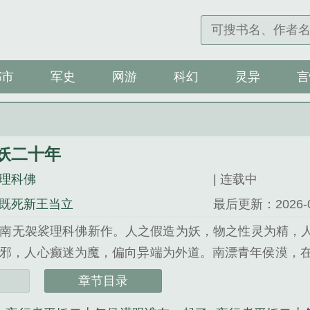
都市
军史
网游
科幻
灵异
言
妖二十年
理科佛
| 连载中
既死新王当立
最后更新：2026-04-
南无袈裟理科佛新作。人之假造为妖，物之性灵为精，
邪，人心癫迷为魔，偏向异端为外道。南漂青年侯漠，在
脉，而且还是十分特殊的灵明石猴，这是一种遭受上天
章节目录
，他不得不从踏入那个前所未闻的江湖岁月，拼命挣扎