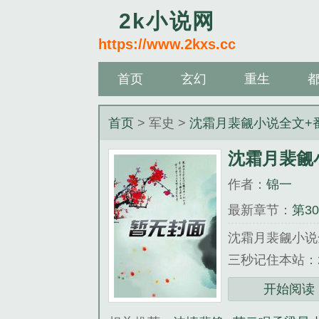
2k小说网
https://www.2kxs.cc
首页
玄幻
重生
首页
> 军史 >
沈霜月裴觎小说全文+
沈霜月裴觎
作者：
锦一
最新章节：
第3
沈霜月裴觎小说
三秒记住本站：2k小
《沈霜月裴觎小
开始阅读