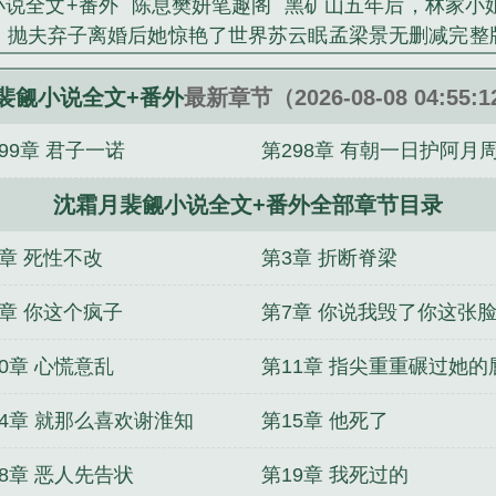
小说全文+番外
陈息樊妍笔趣阁
黑矿山五年后，林家小
抛夫弃子离婚后她惊艳了世界苏云眠孟梁景无删减完整
幻别人辛苦修炼我直接无敌最新章节列表
沈霜月裴觎笔
强我的修为无敌了最新章节列表
闺蜜穿荒年，你发疯，
裴觎小说全文+番外
最新章节（2026-08-08 04:55
黑心莲
我就上山打个猎你让我逐鹿中原陈息樊妍无删减
99章 君子一诺
第298章 有朝一日护阿月
梁景笔趣阁
我，修仙虐文女主，绑了大男主系统？
陈
沈霜月裴觎小说全文+番外全部章节目录
2章 死性不改
第3章 折断脊梁
6章 你这个疯子
第7章 你说我毁了你这张
吗
0章 心慌意乱
第11章 指尖重重碾过她的
14章 就那么喜欢谢淮知
第15章 他死了
18章 恶人先告状
第19章 我死过的