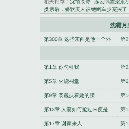
相关推荐：
沈情裴铮
苏云眠孟梁景
换亲后，娇软美人被绝嗣军少宠哭了
艳了世界笔趣阁
冰尖美玉[花滑]
玄
狩秦无敌免费阅读完整版
充钱就变
沈霜月
趣阁秦狩秦无敌
暴君怀里的娇娇是
第300章 这些东西是他一个外
第2
狩秦无敌免费阅读完整版
苏云眠孟
笔趣阁
人该听的吗
第1章 你勾引我
第
第5章 火烧祠堂
第
第9章 裴觎扶着她的腰
第1
第13章 人妻如何抢过来便是
第
第17章 谢家来人
第