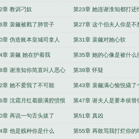
2章 教训刁奴
第23章 她连谢淮知都打还
个奴才
26章 裴觎被戳了肺管子
第27章 这个伯夫人你是不
了
30章 伪造账本皇城司拿人
第31章 裴觎对她心软
4章 裴觎 她在护着我
第35章 她的心像是被什么
下
38章 谢淮知你简直叫人恶心
第39章 怀疑
42章 她不爱我了不可能
第43章 裴觎满心愉悦撬了
边边
46章 沈霜月红着眼满腔愤恨
第47章 谢夫人是要本侯替
怒
私
50章 再说一句舌头拔了
第51章 真凶
54章 他是贱种你是什么
第55章 再敢骂我打烂你的