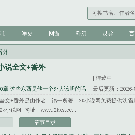
都市
军史
网游
科幻
灵异
言
番外
小说全文+番外
| 连载中
00章 这些东西是他一个外人该听的吗
最后更新：2026-08-
全文+番外是由作者：锦一所著，2k小说网免费提供沈霜
说网 网址：www.2kxs.cc...
说全文+番外》是锦一精心创作的军史类小说。
章节目录