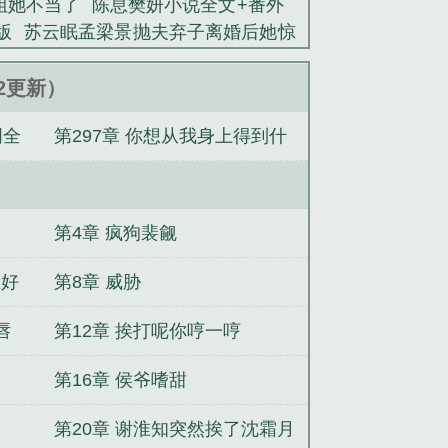
姐她不当了
陈息樊妍小说全文+番外
版
苏云眠孟梁景抛夫弃子离婚后她惊
趣阁
玄幻别人辛苦修炼我直接无敌秦
我种田
充钱就变强我的修为无敌了笔
:12更新）
完整版
充钱就变强我的修为无敌了秦
周全
第297章 你想从我身上得到什
息樊妍我就上山打个猎你让我逐鹿中原
么
第4章 疯狗裴觎
脸好
第8章 威胁
唇
第12章 挨打呢你哼一哼
第16章 侯爷嗜甜
第20章 谢淮知突然挨了沈霜月