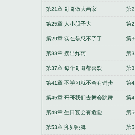
第21章 哥哥做大画家
第
第25章 人小胆子大
第
第29章 实在是忍不了了
第
第33章 搜出炸药
第
第37章 每个哥哥都喜欢
第
第41章 不学习就不会有进步
第
第45章 哥哥我们去舞会跳舞
第
第49章 生日宴会有危险
第
妹
第53章 卯卯跳舞
第