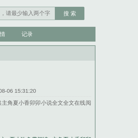
搜 索
情
记录
06 15:31:20
供主角夏小香卯卯小说全文全文在线阅