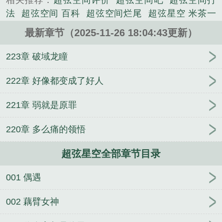
相关推荐：
超弦空间评价
超弦空间吧
超弦空间打
法
超弦空间 百科
超弦空间烂尾
超弦星空 米茶一
味
超弦空间
超弦空间在线
超弦空间boss
超弦空
最新章节（2025-11-26 18:04:43更新）
间好看吗?
超弦空间好看么
超弦空间无删减
当
alpha真的很快乐吗
继承十亿现金以后
在全A男团中
223章 破域龙瞳
假装Alpha
这位明星过分热情！
颜控大佬！清冷佛
子你说什么都对
快穿：谁让我是男主的白月光呢
带
222章 好像都变成了好人
着金主混末世
大明王朝1556
原来我是NPC[快穿]
221章 弱就是原罪
他人驭鬼我修仙，他人恐惧我贪婪
作古
身为真酒的
我被假酒一手带大
穿越星际当国画大师
恶毒炮灰，
220章 多么痛的领悟
但当代大学生
鸣佐不作为，我和斑爷给打个样
武
圣！
这个皇帝不仅摆烂，还没有素质
当钓系beta意
超弦星空全部章节目录
外怀孕后
烟火围城
痴情替身，全书首富
001 偶遇
002 藕臂女神