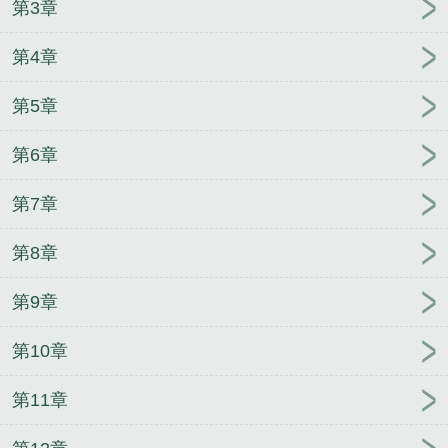
第3章
第4章
第5章
第6章
第7章
第8章
第9章
第10章
第11章