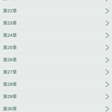
第22章
第23章
第24章
第25章
第26章
第27章
第28章
第29章
第30章