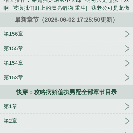
相关推荐：
穿越独宠炮灰小夫郎
明明只是想撩个欢
啊
被疯批们盯上的漂亮猎物[重生]
我老公可是龙傲
天男主
被觊觎的万人迷老婆[快穿]
炮灰，在腐漫里
最新章节（2026-06-02 17:25:50更新）
揣崽求生
秘境双强一胎三宝
给主角当崽崽的日子
恶毒炮灰不舔后，剧情魔改了
首辅家的骗婚小夫郎
第156章
吾岸：重生的爱恋
剧本扮演：豪门贵公子训狗日常
深宫游戏，冷宫开局
主角他不想当受了[穿书]
如何
第155章
让宿敌成为老婆
貌美作精重生后
都说了这不叫霸王
第154章
硬上弓
嘿！敢松手，就一枪把你爆头
当小可怜嫁入
封建豪门后
强制爱无情道师尊失败后重生了
第153章
快穿：攻略病娇偏执男配全部章节目录
第1章
第2章