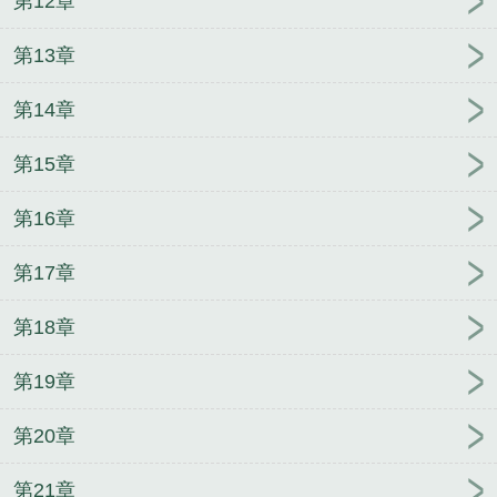
第12章
第13章
第14章
第15章
第16章
第17章
第18章
第19章
第20章
第21章