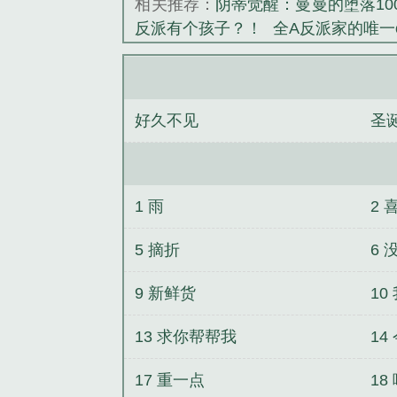
相关推荐：
阴蒂觉醒：曼曼的堕落10
反派有个孩子？！
全A反派家的唯一o
阿姐（现代姐弟骨科）
塔罗世界游
爸”要上位
穿成动物后，被叼住了后
好久不见
圣
1 雨
2 
5 摘折
6 
9 新鲜货
10
13 求你帮帮我
14
17 重一点
18