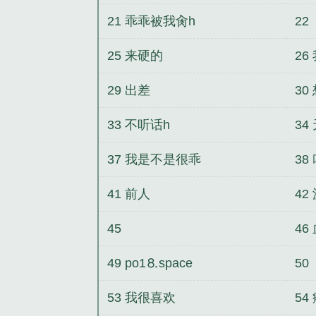
21 乖乖被我肏h
22
25 来硬的
26
29 出差
30
33 不听话h
34
37 我是不是很乖
38
41 前人
42
45
46
49 po1⒏space
50
53 我很喜欢
54