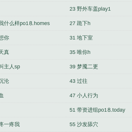
23 野外车盖play1
 我什么样po1⒏homes
27 跪下h
 想你
31 地下室
 天真
35 唯你h
 叫主人sp
39 梦魇二更
 沉沦
43 过往
 血
47 小人行为
51 带资进组po1⒏today
 疼一疼我
55 沙发舔穴