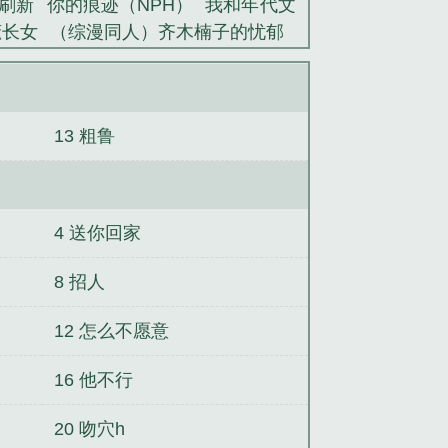
刷新
你的痕迹（NPH）
我和年代文
庶长女
（综漫同人）齐木楠子的忧郁
赚钱我被迫下海（nph）
前男友“他
纳np文男主做棋子
侯府炮灰真千金
13 粗鲁
4 送你回家
8 招人
12 怎么不愿意
16 他不行
20 吻穴h