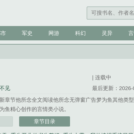
都市
军史
网游
科幻
灵异
言
| 连载中
不见
最后更新：2026-07-
新章节他所念全文阅读他所念无弹窗广告梦为鱼其他类型..
为鱼精心创作的言情类小说。
章节目录