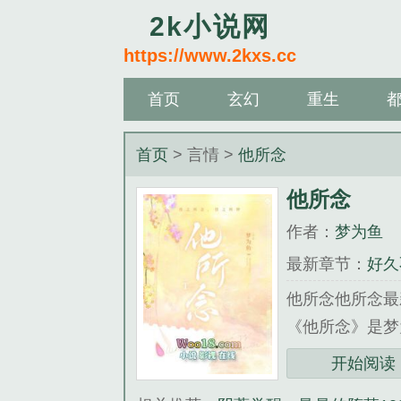
2k小说网
https://www.2kxs.cc
首页
玄幻
重生
首页
> 言情 >
他所念
他所念
作者：
梦为鱼
最新章节：
好久
他所念他所念最
《他所念》是梦
开始阅读