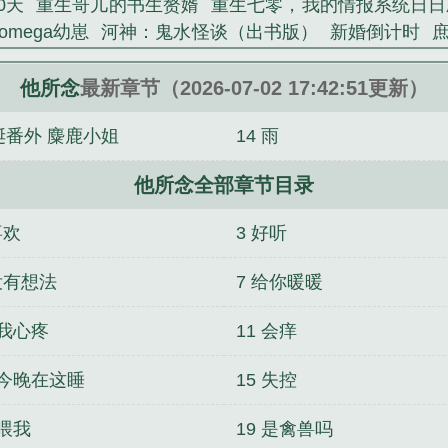
0天
重生哥儿的书生赘婿
重生七零，我的情报系统日日
mega幼崽
河神：鬼水怪谈（出书版）
新婚倒计时
戏
督军开门！小奶团背着黄金来旺家
［海贼王］为了
颈！
修仙：我能固化装备属性
怪谈商店街经营日常
笑
他所念
最新章节（2026-07-02 17:42:51更新）
诞番外 麋鹿小姐
14 雨
他所念全部章节目录
喜欢
3 好听
没有想法
7 给你暖暖
 我心疼
11 会痒
 今晚在这睡
15 失控
 喂我
19 是禽兽吗