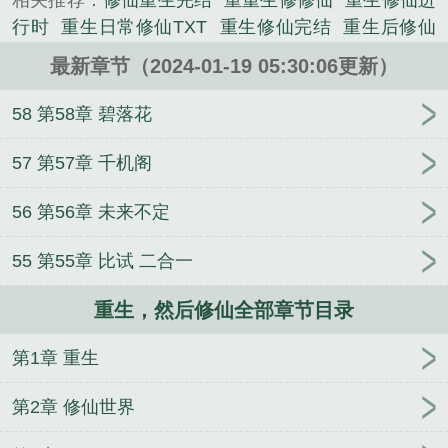
相关推荐：
修仙重生完结
重重生修修仙
重生修仙进
小说。
行时
重生日常修仙TXT
重生修仙完结
重生后修仙
类
重生后修为还在的玄幻
然后修仙的
重生之后修
最新章节（2024-01-19 05:30:06更新）
仙的
重生
重生日常修仙
重生后修仙的
重生然后
修仙
重生然后修仙肆
然后修仙成为大佬
修仙 重
58 第58章 碧落花
生
重生之花都修仙
修仙重生后悔
然后修仙txt
重
生低调修仙
重生修仙完本
重生日常修仙免费阅读
57 第57章 千机阁
重生日常修仙笔趣阁
重生 修仙
然后修仙 笔趣阁
重
56 第56章 未来不定
生之莲花空间修仙
然后修仙 肆柒柒一号
重生开始
修仙
重生修仙系列
请遵守游戏规则[无限]
我在诡楼
55 第55章 比试 二合一
当包租婆
三万买房，小镇养老
破怨师
请遵守游戏
规则[无限]
请遵守游戏规则[无限]
快穿之坚持做个老
重生，然后修仙全部章节目录
不死
请遵守游戏规则[无限]
谁家小娘子这么狂
无限
恐怖之最强中州队
请遵守游戏规则[无限]
请遵守游
第1章 重生
戏规则[无限]
我以机缘觅长生
重生八五，离婚海钓
养娃赚翻了
暗夜窥伺
我在十八世纪当神仙
玄门婆
第2章 修仙世界
婆被读心，全家吃瓜发财忙
诸天之我在万界混保底