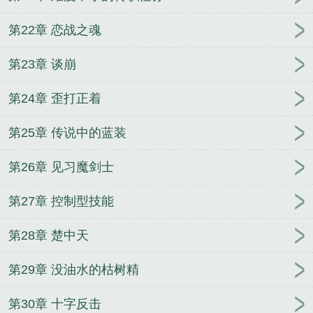
第22章 恋战之魂
第23章 谈崩
第24章 歪打正着
第25章 传说中的蓝装
第26章 见习魔剑士
第27章 控制型技能
第28章 楚中天
第29章 没油水的枯树精
第30章 十字反击