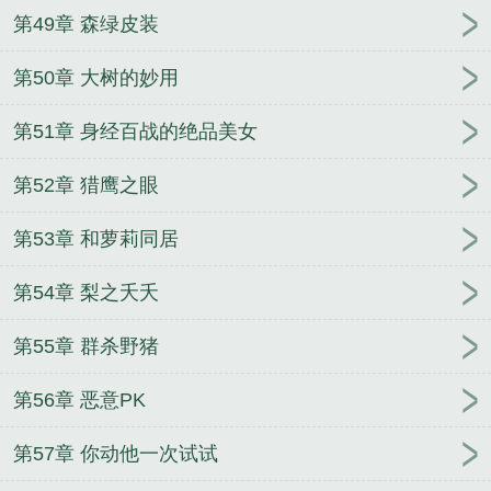
第49章 森绿皮装
第50章 大树的妙用
第51章 身经百战的绝品美女
第52章 猎鹰之眼
第53章 和萝莉同居
第54章 梨之夭夭
第55章 群杀野猪
第56章 恶意PK
第57章 你动他一次试试