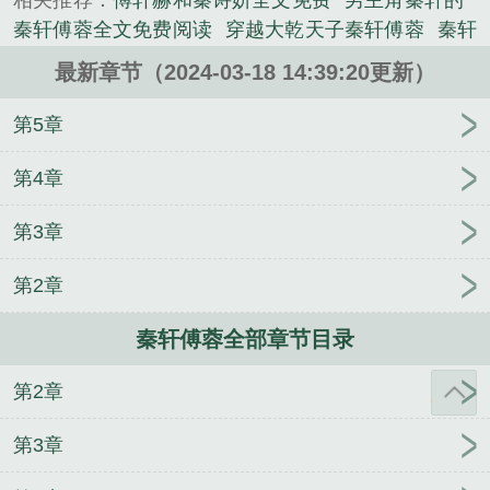
相关推荐：
傅轩赫和秦诗妍全文免费
男主角秦轩的
无一生还！接二连三的战报喊得他头疼，他竟然穿越
秦轩傅蓉全文免费阅读
穿越大乾天子秦轩傅蓉
秦轩
了...
主角
秦轩是哪部的人物
秦轩免费阅读
有一本里主
《秦轩傅蓉》是我，暴君，杀光几个城池怎么了？精
最新章节（2024-03-18 14:39:20更新）
角叫秦轩
主人公叫秦轩
主角叫秦轩
男主叫秦轩
心创作的言情类小说。
主角秦轩
秦轩
主人翁是秦轩的
秦轩女主
人物秦
第5章
轩
嫡女狂妃：拐个王爷乱天下
婚婚欲睡：娇妻太妖
娆
不许在阳间搞阴间操作！
傅北萧苏晴天小说免
第4章
费
香水
重生在火红年代
御兽时代，我是斗龙战士
第3章
精品全集
盖世狂徒
傅爷丑妻恃靓行凶
过年攒不下
一万？
官途情路
顾少心尖宠：萌妻误入怀
神话：
第2章
灵性支配者
重生：这一世换我来爱你
至尊丹王
云
的抗日
秦江李芳菲
我的召唤物很奇怪
国色生枭
秦轩傅蓉全部章节目录
许佳陈方明
第2章
第3章