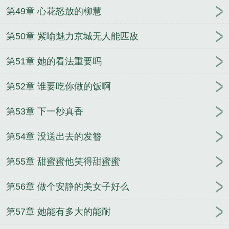
第49章 心花怒放的柳慧
第50章 紫喻魅力京城无人能匹敌
第51章 她的看法重要吗
第52章 谁要吃你做的饭啊
第53章 下一秒真香
第54章 没送出去的发簪
第55章 甜蜜蜜他笑得甜蜜蜜
第56章 做个安静的美女子好么
第57章 她能有多大的能耐