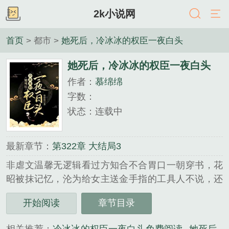
2k小说网
首页
> 都市 >
她死后，冷冰冰的权臣一夜白头
她死后，冷冰冰的权臣一夜白头
作者：
慕绵绵
字数：
状态：连载中
最新章节：
第322章 大结局3
非虐文温馨无逻辑看过方知合不合胃口一朝穿书，花
昭被抹记忆，沦为给女主送金手指的工具人不说，还
成为反派权臣那臭名昭著又早死的原配夫人。好在她
开始阅读
章节目录
恢复记忆，及时止损。女主的金手指？不好意思，那
是随她一起穿...