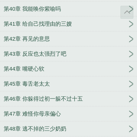
第40章 我能唤你紫喻吗
第41章 给自己找理由的三嫂
第42章 再见的意思
第43章 反应也太强烈了吧
第44章 嘴硬心软
第45章 毒舌老太太
第46章 你躲得过初一躲不过十五
第47章 难怪你母亲偏心
第48章 逃不掉的三少奶奶