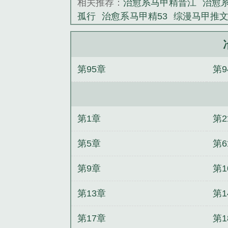
相关推荐：
治愈系马甲精晋江
治愈
孤行
治愈系马甲精53
综漫马甲推
愈系马甲精77
师尊，尾巴给我摸摸[
里的渣a
太后难为，皇后叹气
和影
能被标记怎么办？咬他！
白月光替
第95章
第9
来连自己的白月光都不要了
你没有
第1章
第
第5章
第
第9章
第1
第13章
第1
第17章
第1