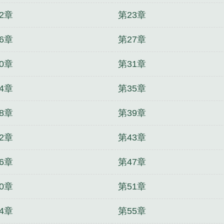
2章
第23章
6章
第27章
0章
第31章
4章
第35章
8章
第39章
2章
第43章
6章
第47章
0章
第51章
4章
第55章