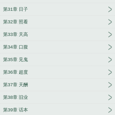
第31章 日子
第32章 照看
第33章 天高
第34章 口腹
第35章 见鬼
第36章 超度
第37章 天酬
第38章 旧业
第39章 话本