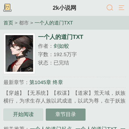
2k小说网
首页
> 都市 >
一个人的道门TXT
一个人的道门TXT
作者：
剑如蛟
字数：192.5万字
状态：已完结
最新章节：
第1045章 终章
【穿越】【无系统】【权谋】【道家】荒天域，妖族
横行，为求生存人族以武成道，以武为尊，在于妖族
的杀戮中寻求生机。张砚作为龙虎山道门的最后一位
开始阅读
章节目录
传人，携带着镇派仙器万象珠穿越到了这个世界。
《金光神咒》《北斗...