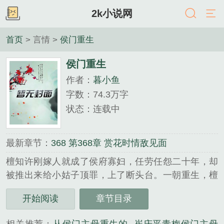
2k小说网
首页
> 言情 >
侯门重生
侯门重生
作者：
暮小鱼
字数：74.3万字
状态：连载中
最新章节：
368 第368章 赏花时情敌见面
檀知许刚嫁人就成了侯府寡妇，任劳任怨二十年，却
被推出来给小姑子顶罪，上了断头台。一朝重生，檀
知许看......
开始阅读
章节目录
《侯门重生》是暮小鱼精心创作的言情类小说。