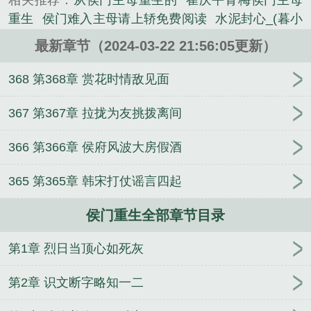
相关推荐：
从侯门主母重生的
崔庆平青梅侯门主母
重生
侯门难入主母请上轿免费阅读
水泥封心_(暮小
鱼)
重生之侯门凤女
侯门主母攻略电视剧
侯门难入
最新章节（2024-03-22 21:56:05更新）
主母请上轿
侯门主母攻略
侯门小主母
重生候门郡
主
重生后侯门主母我不当了
侯门主母
侯门主母重
368 第368章 赏花时情敌见面
生成为权臣心尖宠
水泥封心免费
候门主母攻略电视
剧
候门主母
侯门主母攻略百度百科
侯门重生
重
367 第367章 拉拢为友挑拨离间
生辶候门凤女
侯门主母重生后水泥封心
侯门主母重
366 第366章 侯府风波大房假酒
生后邵文渊
侯门主母电视剧
火红年代，从宣传科干
事开始！
她藏起孕肚离婚，渣前夫缠疯了
双面总裁
365 第365章 韩宋打仗谣言四起
宠妻如宝
炸了神社该怎么办
豪门危情：路少的神秘
娇妻
长生从照顾嫂嫂开始
仙府
重生药王
笑傲神
侯门重生全部章节目录
雕
我的极品女上司
王爷胸膛硬邦邦！怀里躺个软娇
娘
妃君不嫁：杠上暴戾王爷
北冥神剑
古月风尘
第1章 烈日当顶心如死灰
劫
凤绝天下：鬼帝求收留
极品师娘
孙悟空大闹异
界
英雄联盟之职业人生
婚痒
我的绝色老板娘
第2章 识文断字略知一二