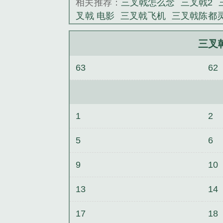
相关推荐：
三叉戟怎么念
三叉戟2
叉戟 电影
三叉戟飞机
三叉戟陈都
的标志
三叉戟英文
三叉戟电视剧全
三叉戟车标
三叉戟是什么意思
三叉
三叉戟
叉戟电影版
三叉戟电视剧分集剧情
63
62
戟怎么读
三叉戟电影免费观看完整
夏静怡结局
三叉戟车标是什么牌子
电影
三叉戟静怡是坏人吗
三叉戟演
市是哪个城市
三叉戟百度百科
三叉
1
2
叉戟1-42集免费观看
三叉戟小雪结
的肖像
御手洗洁的旋律
无理时代
5
6
哲瑞·雷恩的最后一案
刑警手记之异
碍
又变成了死对头的猫
保持沉默
9
10
13
14
17
18