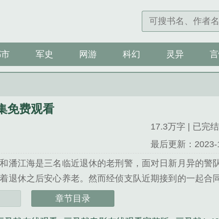
都市
军史
网游
科幻
灵异
言
2集免费观看
17.3万字 | 已完结
最后更新：2023-12-
和潘江海是三名临近退休的老刑警，面对日新月异的警
着退休之后安心养老。然而经侦支队近期接到的一起合
章节目录
2集免费观看》是吕铮精心创作的都市类小说。