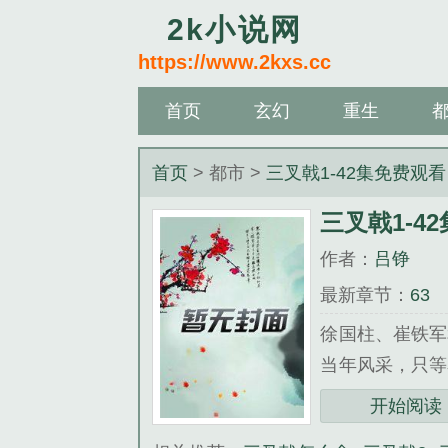
2k小说网
https://www.2kxs.cc
首页
玄幻
重生
首页
> 都市 >
三叉戟1-42集免费观看
三叉戟1-4
作者：
吕铮
最新章节：
63
徐国柱、崔铁军
当年风采，只等
逢此时，经...
开始阅读
《三叉戟1-4