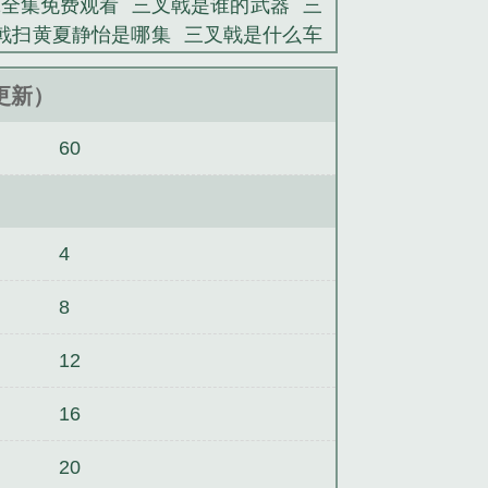
42全集免费观看
三叉戟是谁的武器
三
戟扫黄夏静怡是哪集
三叉戟是什么车
叉戟欧豪
三叉戟剧情分集剧情介绍
绍
三叉戟 电视剧
三叉戟折纸教程
三
4更新）
费
三叉戟第二部
三叉戟演员表
三叉
60
版在线观看
三叉戟2百度百科
三叉戟
三叉戟是什么车
三叉戟图片
三叉戟
版第二部
三叉戟的结局
三叉戟拍摄城
城市
三叉戟2在线观看完整版免费
三
4
三叉戟导弹
X的悲剧
夏天，十九岁
4季·终结游戏
死亡概率2/2
Y的悲剧
8
御手洗洁的问候
寝台特急1-60秒障
12
16
20