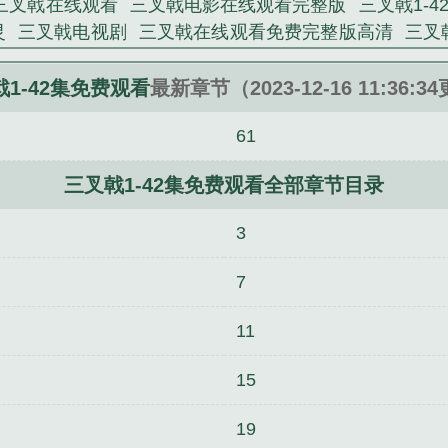
三叉戟在线观看
三叉戟电影在线观看完整版
三叉戟1-
灵
三叉戟电视剧
三叉戟在线观看免费完整版高清
三叉
集42完整版免费
三叉戟电视剧在线观看免费完整版
三
戟2为啥被叫停了
三叉戟电视剧演员表
三叉戟剧情介
1-42集免费观看
最新章节（2023-12-16 11:36:3
介绍
三叉戟在哪个城市拍摄
三叉戟电视剧在线观看免
61
版
三叉戟拼音
三叉戟标志的衣服品牌
三叉戟高清完整
的车
三叉戟免费观看完整版
三叉戟电视剧全集免费版
三叉戟1-42集免费观看全部章节目录
员表全部演员表
三叉戟附魔
三叉戟2电视剧免费完整
戟2演员表
三叉戟结局谁牺牲了
三叉戟2拍摄地是哪个
3
局怎么样
三叉戟电视剧免费观看
三叉戟车标是什么牌子
血之罪
福尔摩斯症候群
御手洗洁的舞蹈
嗜血法医·第
7
案侦缉组
地上地下之大陆小岛
学生街的日子
火之幻影
奇想，天动
11
15
19