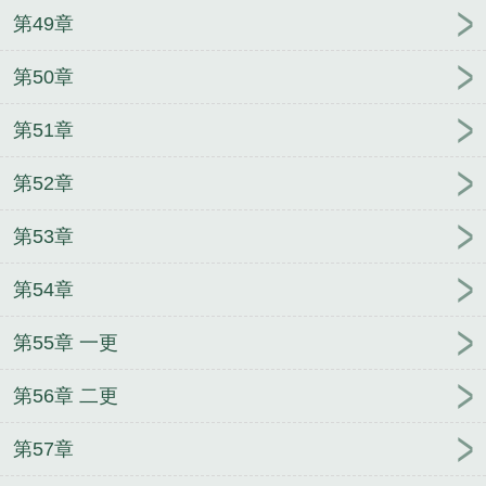
第49章
第50章
第51章
第52章
第53章
第54章
第55章 一更
第56章 二更
第57章