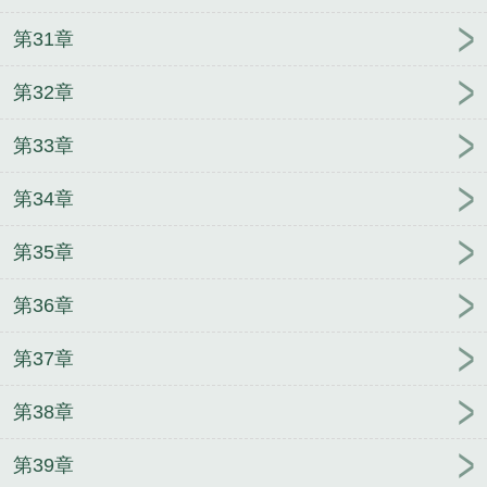
第31章
第32章
第33章
第34章
第35章
第36章
第37章
第38章
第39章