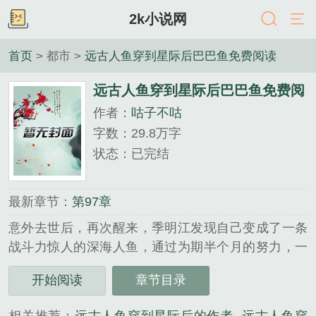
2k小说网
首页
> 都市 >
远古人鱼穿到星际后巴巴鱼免费阅读
远古人鱼穿到星际后巴巴鱼免费阅
作者：
咕子不咕
读
字数：29.8万字
状态：已完结
最新章节：
第97章
意外去世后，再次醒来，季明江发现自己变成了一条
战斗力惊人的深海人鱼，通过为期半个月的努力，一
向要强的季明江终于成为了手撕大乌贼，尾扇大白鲨
开始阅读
章节目录
的深海霸主。没想到，当他再次醒来时，又从远古时
期穿到了星际时代。...