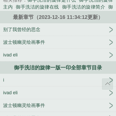
相关推荐：
御手洗洁的旋律是什么
御手洗洁的旋律
《御手洗洁的旋律一版一印》是岛田庄司精心创作的
主内
御手洗洁的旋律在线
御手洗洁的旋律简介
御
都市类小说。
手洗洁的旋律好看吗
御手洗三部曲
御手洗洁的旋律
最新章节（2023-12-16 11:34:12更新）
解析
御手洗洁的旋律别了我的思念
御手洗洁的旋律
摘抄
御手洗洁的旋律2011
御手洗洁的旋律加印版
别了我曾经的思念
御手洗洁图片
御手洗洁的旋律豆瓣
御手洗洁的舞
蹈
御手洗洁的旋律在线阅读
御手洗洁的旋律有声
波士顿幽灵绘画事件
书
御手洗洁的旋律txt
御手洗洁的旋律之IGE
御手
ivad eli
洗洁的旋律一版一印
御手洗洁的旋律异邦骑士
御手
洗洁的旋律评价
御手洗jdas
御手洗洁的旋律台版
御手洗洁的旋律一版一印全部章节目录
御手洗洁的旋律pdf
御手洗洁的旋律电子书
正版御
手洗洁的旋律
御手洗洁的旋律 岛田庄司
羔羊们的
i
平安夜
美丽的凶器
黑色皮革手册
最后一张录取通
知书
异邦骑士
寝台特急1-60秒障碍
死亡概率2/2
ivad eli
造彩虹的人
御手洗洁的舞蹈
螺丝人
大雪中的山
庄
浪花少年侦探团
推理作家的信条
皇后殿下的米
波士顿幽灵绘画事件
虫人生
异位
奇想，天动
蝴蝶杀人事件
斜屋犯罪