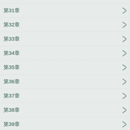
第31章
第32章
第33章
第34章
第35章
第36章
第37章
第38章
第39章