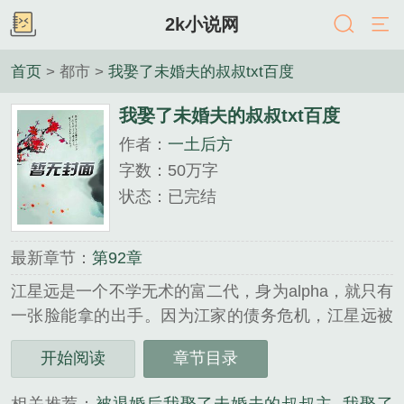
2k小说网
首页
> 都市 >
我娶了未婚夫的叔叔txt百度
我娶了未婚夫的叔叔txt百度
作者：
一土后方
字数：50万字
状态：已完结
最新章节：
第92章
江星远是一个不学无术的富二代，身为alpha，就只有
一张脸能拿的出手。因为江家的债务危机，江星远被
送到谢家，开始了寄人篱下的生活。他到谢家唯一任
开始阅读
章节目录
务就是，和从小指腹为婚的未婚夫谢淮结婚。没想到
谢淮为了拒婚，直接给他下药。就算是死，我也不想