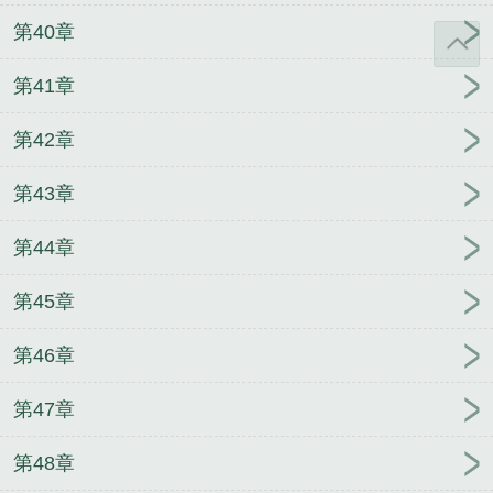
第40章
第41章
第42章
第43章
第44章
第45章
第46章
第47章
第48章