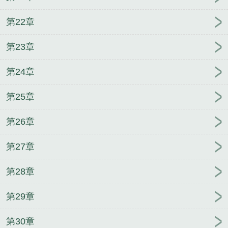
第22章
第23章
第24章
第25章
第26章
第27章
第28章
第29章
第30章