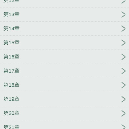
第12章
第13章
第14章
第15章
第16章
第17章
第18章
第19章
第20章
第21章