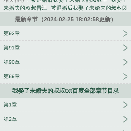
相关推荐：
被退婚后我娶了未婚夫的叔叔主
我娶了
嫁给江星远这样不学无术的草包A！中药之后，他闯
未婚夫的叔叔晋江
被退婚后我娶了未婚夫的叔叔阅
入了那满是神佛的房间，在肃穆的檀香之中，慌张的
读
我娶了未婚夫的叔叔by一土后方
我娶了未婚夫的
紧拽着手中的救命稻草。他面色潮红的望着面前禁欲
最新章节（2024-02-25 18:02:58更新）
叔叔百度
被未婚夫退婚的
我娶了未婚夫的叔叔一土
儒雅的男人。九叔，帮我。谢君卿看着脚下浑身沾满
后方
被退婚后我娶了未婚夫的叔叔全文免费
我娶了
第92章
信息素的少年，掀起清冷的眸子：我如何帮你？*谢君
未婚夫的叔叔 一土后方
我娶了未婚夫的叔叔txt百
卿，谢家的实际掌权人，出了名的心狠手辣。只有江
度
我娶了未婚夫的叔叔的
我娶了未婚夫的叔叔番
第91章
星远不明白，明明谢君卿为人儒雅随和，为什么谢家
外
我娶了未婚夫的叔叔一士后方
我娶了未婚夫的叔
的每一人都那么怕他。或许是因为谢君卿一次又一次
第90章
叔txt
我娶了未婚夫的叔叔免费阅读
被退婚后我娶了
的纵容，让江星远逐渐的生出不该有的贪念来。反正
未婚夫的叔叔全文免费阅读
被退婚后我娶了未婚夫
他从来也不是一个好人。江家需要跟谢家联姻，那人
第89章
的叔叔免费阅读
我娶了未婚夫的叔叔 一方后土
被
不一定是谢淮，只要那个人姓谢就行了，他为何不选
未婚妻退婚后又倒追的
我娶了未婚夫的叔叔
被退婚
谢家地位最高的那个谢淮的九叔。江家濒临破产，江
我娶了未婚夫的叔叔txt百度全部章节目录
后我娶了未婚夫的叔叔晋江
被退婚后嫁给了前未婚
星远不得不再次出现在谢君卿面前。九叔，再帮我一
的三叔的是哪部?
被退婚后我娶了未婚夫的叔叔txt
第1章
次。帮你，这次你又拿什么来换？谢君卿看着面前自
被未婚妻退婚后又倒追的玄幻
被未婚夫退婚后嫁给
己觊觎已久的少年。他们都清楚，打破这层禁忌，他
男主的古言
我娶了未婚夫的叔叔TXT
我娶了未婚夫
第2章
们的关系就再也回不去了。谢君卿神色淡漠的看着眼
的叔叔一一土后方笔趣阁
被未婚妻退婚后又倒追
被
前的漂亮alpha，是如何一步步踏入他设下的陷阱。在