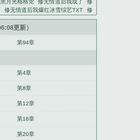
了黑月光格格党
修无情道后我成了
修
江
修无情道后我爆红冰雪综艺TXT
修
修无情道后我爆红冰雪综艺百度
修无
狗血文里的满级大佬
坠欢重拾gl
穿成
06:08更新）
总让我坐在宾利上哭
不成仙
哑后
草
第94章
叶之体内一只哥斯拉
绿茶徒弟偏执又
第4章
第8章
第12章
第16章
第20章