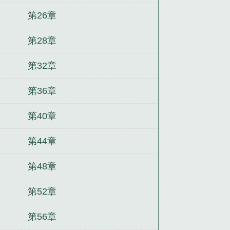
第26章
第28章
第32章
第36章
第40章
第44章
第48章
第52章
第56章