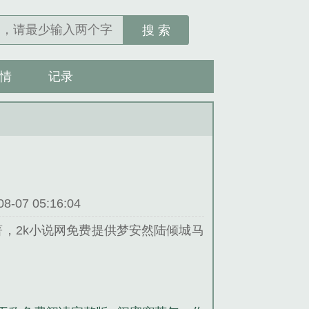
搜 索
情
记录
07 05:16:04
，2k小说网免费提供梦安然陆倾城马
作的军史类小说。