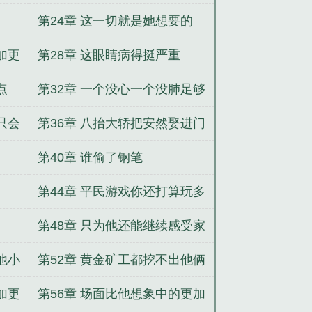
第24章 这一切就是她想要的
加更
第28章 这眼睛病得挺严重
点
第32章 一个没心一个没肺足够
般配
只会
第36章 八抬大轿把安然娶进门
第40章 谁偷了钢笔
第44章 平民游戏你还打算玩多
久
第48章 只为他还能继续感受家
人的疼爱
他小
第52章 黄金矿工都挖不出他俩
这样的神金
加更
第56章 场面比他想象中的更加