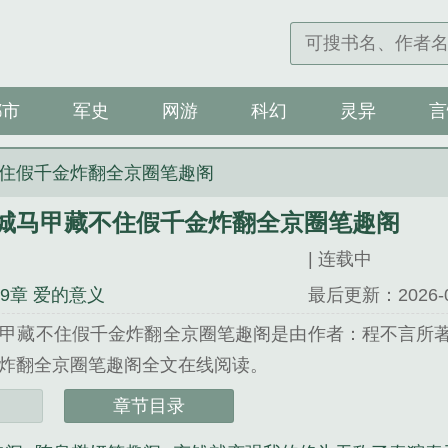
都市
军史
网游
科幻
灵异
言
住假千金炸翻全京圈笔趣阁
城马甲藏不住假千金炸翻全京圈笔趣阁
| 连载中
89章 爱的意义
最后更新：2026-08-
甲藏不住假千金炸翻全京圈笔趣阁是由作者：程不言所著
炸翻全京圈笔趣阁全文在线阅读。
说网 网址：www.2kxs.cc...
章节目录
马甲藏不住假千金炸翻全京圈笔趣阁》是程不言精心创