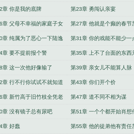
端的缺陷
22章 你是我的底牌
第23章 勇闯认亲宴
26章 父母不幸福的家庭子女
第27章 他就是个癫的春节
定不会幸福
30章 纯属为了恶心一下陆逸
第31章 你的戏能不能少一
更
34章 要不提前报个警
第35章 上不了台面的东西
脏了我的车
38章 这一次他好像输了
第39章 亲女儿不能算人脉
42章 行不行你试试不就知道
第43章 你们开个价
46章 新竹高于旧竹枝全凭老
第47章 道不同不相为谋
为扶持
50章 没有镜子总有尿吧
第51章 一个个都开始肖想
青梅
4章 好蠢
第55章 他的徒弟他有责任