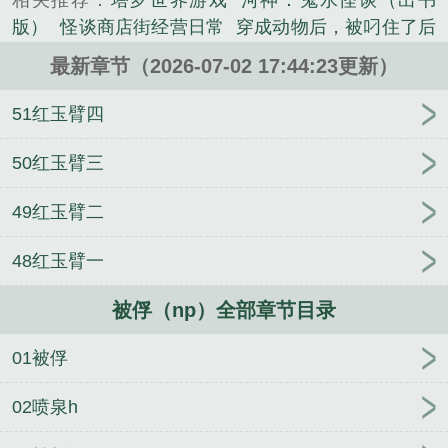
相关推荐：
塔罗世界游戏
河神：鬼水怪谈（出书
版）
怪谈商店街经营日常
穿成动物后，被叼住了后
颈！
侯府炮灰真千金
（综漫同人）齐木楠子的忧
最新章节（2026-07-02 17:44:23更新）
郁
你的痕迹（NPH）
我和年代文反派有个孩
子？！
重生哥儿的书生赘婿
【哨向np】废物哨兵求
51红玉臂四
生指南
重生七零，我的情报系统日日刷新
行行好
（nph暗黑）
全A反派家的唯一omega幼崽
他所念
50红玉臂三
笑纳np文男主做棋子
新婚倒计时
阴蒂觉醒：曼曼的
49红玉臂二
堕落100天
阿姐（现代姐弟骨科）
修仙：我能固化
装备属性
［海贼王］为了赚钱我被迫下海（nph）
48红玉臂一
被俘（np）全部章节目录
01被俘
02喷泉h