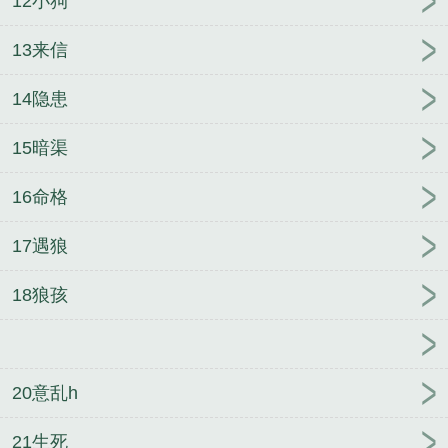
12小狗
13来信
14隐患
15暗渠
16命格
17遇狼
18狼孩
20意乱h
21生死