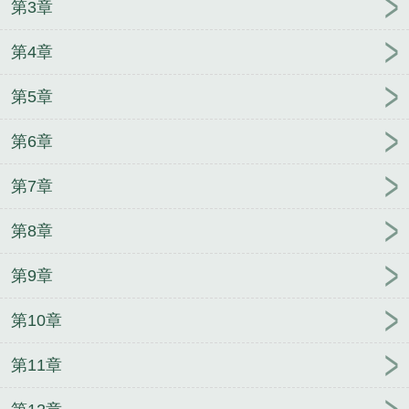
第3章
棍
寻圣光的人
这位家长请不要帮孩子写作业
当你
花让我活着，游动的鱼让我活着，被雨淋湿的狗崽，
老去
鸿蒙主宰
欧皇训宠指南[星际]
网游之傲视群
和那天的晚霞让我活着。是你让我活着。万人迷修罗
第4章
雄
陆川曲小柔
携空间嫁山野糙汉，暴富荒年
婚久
场，单箭头只对受，攻是主场攻攻一谢无宴。...
必痒
多拉·布吕代
天秀
甘露
《路人属性大爆发！》是蛋白精心创作的都市类小
第5章
说。
第6章
第7章
第8章
第9章
第10章
第11章