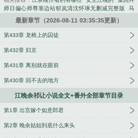
相关推荐：
江余晚作者的有哪些
女主江晚的
重回拜
史类小说。
师日偏心师尊靠边站郁岚清沈怀琢无删减完整版
马
甲藏不住假千金炸翻全京圈梦安然陆倾城无删减完整
最新章节（2026-08-11 03:35:35更新）
版
梦安然陆倾城笔趣阁
梦安然陆倾城小说全文+番
外
郁岚清沈怀琢小说全文+番外
我就上山打个猎你
第433章 龙椅上的囚徒
让我逐鹿中原陈息樊妍无删减完整版
醉玉生欢沈霜
月裴觎无删减完整版
苏云眠孟梁景抛夫弃子离婚后
第432章 归京
她惊艳了世界笔趣阁
沈霜月裴觎笔趣阁
郁岚清沈怀
第431章 离别就在眼前
琢笔趣阁
陈息樊妍我就上山打个猎你让我逐鹿中原
笔趣阁
沈霜月裴觎小说全文+番外
闺蜜穿荒年，你
第430章 回不去的地方
发疯，我种田
陈息樊妍笔趣阁
郁岚清沈怀琢重回拜
师日偏心师尊靠边站笔趣阁
沈霜月裴觎醉玉生欢笔
江晚余祁让小说全文+番外全部章节目录
趣阁
抛夫弃子离婚后她惊艳了世界苏云眠孟梁景无
删减完整版
梦安然陆倾城马甲藏不住假千金炸翻全
第1章 出宫嫁个如意郎君
京圈笔趣阁
江晚余祁让笔趣阁
陈息樊妍小说全文
+番外
第2章 晚余姑姑到底什么来头