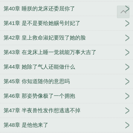
第40章 睡朕的龙床还委屈你了
第41章 是不是要给她赐号封妃了
第42章 皇上救命淑妃要毁了她的脸
第43章 在龙床上睡一觉就能万事大吉了
第44章 她除了气人还能做什么
第45章 你知道随侍的意思吗
第46章 那姿势像极了一个拥抱
第47章 半夜兽性发作想逃逃不掉
第48章 是他他来了