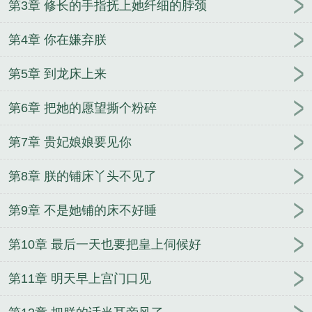
第3章 修长的手指抚上她纤细的脖颈
第4章 你在嫌弃朕
第5章 到龙床上来
第6章 把她的愿望撕个粉碎
第7章 贵妃娘娘要见你
第8章 朕的铺床丫头不见了
第9章 不是她铺的床不好睡
第10章 最后一天也要把皇上伺候好
第11章 明天早上宫门口见