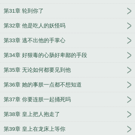
第31章 轮到你了
第32章 他是吃人的妖怪吗
第33章 逃不出他的手掌心
第34章 好狠毒的心肠好卑鄙的手段
第35章 无论如何都要见到他
第36章 她的事朕一点都不想知道
第37章 你要连朕一起捅死吗
第38章 皇上把人抱走了
第39章 皇上在龙床上等你