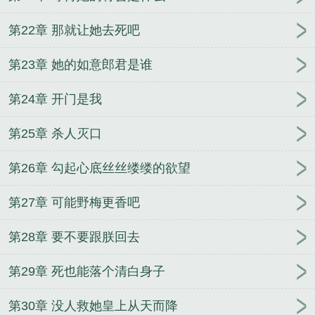
第22章 那就让她去死吧
第23章 她的如意郎君是谁
第24章 开门是我
第25章 杀人灭口
第26章 勾起心底丝丝缕缕的欲望
第27章 可能野梅更香吧
第28章 要不要跟朕回去
第29章 死也能落个清白身子
第30章 没人救她皇上从天而降