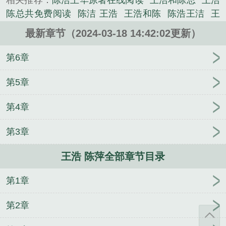
相关推荐：
陈浩王华原著在线阅读
王浩和陈总
王浩
直是吧？我给你改成BP94型战机怎么样？还是带最新
陈总共免费阅读
陈洁 王浩
王浩和陈
陈浩王洁
王
型隐形电控的......
浩与陈倩
王浩陈总全文阅读
陈浩王华改装
王浩 陈
《王浩 陈萍》是电磁核爆坦克都出来了，还说你是改
最新章节（2024-03-18 14:42:02更新）
萍
王浩陈晓霞
王浩和陈倩
陈浩王华航王华航笔趣
装店？精心创作的言情类小说。
阁
陈浩王华航级改装
王浩和陈总的老婆
陈洁王浩
第6章
和
王浩陈海云
王浩与陈总
王浩和陈洁
陈浩华是
谁
王浩 陈总
王总陈浩
网络王浩陈洁
王浩陈总
第5章
王浩陈杰
王浩和陈雪的
王浩陈宁
陈浩王华免费阅
第4章
读全文最新章节
陈浩王华是那个人物
陈浩王华在线
阅读
王浩陈斌
陈浩王华小小拟装
陈总王浩
李玄
第3章
倪凤凰
楚枫楚月
姜怀沈淮之
傅爷丑妻恃靓行凶
林修宇白落冉
盖世狂徒
秦江李芳菲
许佳陈方明
王浩 陈萍全部章节目录
江斛陈司哲
官途情路
林霄林羽
重生在火红年代
萧衡云庐雪
林宇宁欣欣
云的抗日
神话：灵性支配
第1章
者
叶尘沈长云
秦轩傅蓉
不许在阳间搞阴间操
作！
国色生枭
第2章