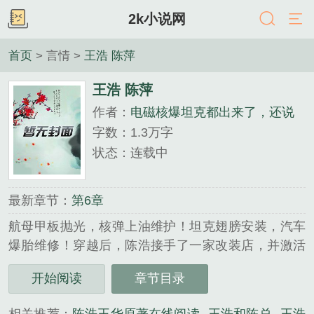
2k小说网
首页
> 言情 >
王浩 陈萍
王浩 陈萍
作者：
电磁核爆坦克都出来了，还说
你是改装店？
字数：1.3万字
状态：连载中
最新章节：
第6章
航母甲板抛光，核弹上油维护！坦克翅膀安装，汽车
爆胎维修！穿越后，陈浩接手了一家改装店，并激活
了超级改装系统，开始了自己的魔改之路！坦克TN-
开始阅读
章节目录
34是吧？我给你改成天启坦克怎么样？再带个氢能系
统，装载两根900mm口径的核爆管如何？十年前的武