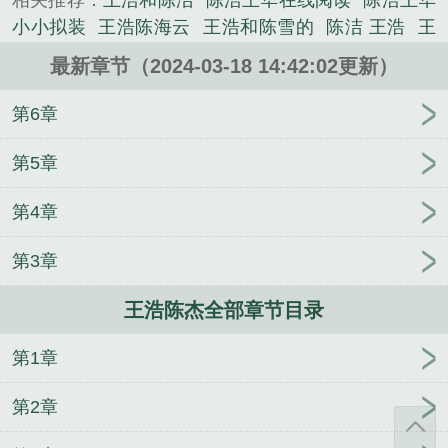
相关推荐：
王浩和陈洁
陈浩王华在线阅读
陈浩王华
直是吧？我给你改成BP94型战机怎么样？还是带最新
小小拟装
王浩陈海云
王浩和陈雪的
陈洁 王浩
王
型隐形电控的......
浩陈斌
陈浩王华航级改装
网络王浩陈洁
王浩陈
《王浩陈杰》是电磁核爆坦克都出来了，还说你是改
最新章节（2024-03-18 14:42:02更新）
总
陈浩王华原著在线阅读
陈浩王华航王华航笔趣
装店？精心创作的言情类小说。
阁
王浩陈宁
陈浩王华是那个人物
王浩陈总共免费
第6章
阅读
王浩和陈
陈洁王浩和
王浩与陈倩
陈总王浩
王浩陈杰
陈浩王华免费阅读全文最新章节
王浩陈总
第5章
全文阅读
王浩 陈总
王浩和陈倩
陈浩
陈浩华是
第4章
谁
王浩和陈总
王浩陈晓霞
王浩 陈萍
王总陈浩
王浩和陈总的老婆
陈浩王洁
陈浩王华改装
楚枫楚
第3章
月
萧衡云庐雪
叶尘沈长云
盖世狂徒
傅爷丑妻恃
靓行凶
秦江李芳菲
秦轩傅蓉
林修宇白落冉
林霄
王浩陈杰全部章节目录
林羽
云的抗日
国色生枭
林宇宁欣欣
官途情路
许
佳陈方明
不许在阳间搞阴间操作！
神话：灵性支配
第1章
者
姜怀沈淮之
重生在火红年代
李玄倪凤凰
江斛
陈司哲
第2章