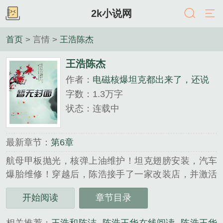
2k小说网
首页
> 言情 >
王浩陈杰
王浩陈杰
作者：
电磁核爆坦克都出来了，还说
你是改装店？
字数：1.3万字
状态：连载中
最新章节：
第6章
航母甲板抛光，核弹上油维护！坦克翅膀安装，汽车
爆胎维修！穿越后，陈浩接手了一家改装店，并激活
了超级改装系统，开始了自己的魔改之路！坦克TN-
开始阅读
章节目录
34是吧？我给你改成天启坦克怎么样？再带个氢能系
统，装载两根900mm口径的核爆管如何？十年前的武