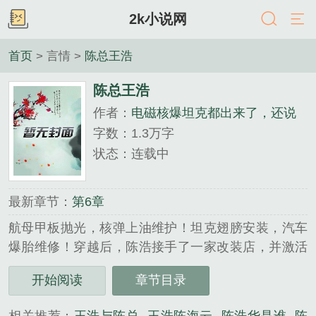
2k小说网
首页
> 言情 >
陈总王浩
陈总王浩
作者：
电磁核爆坦克都出来了，还说
你是改装店？
字数：1.3万字
状态：连载中
最新章节：
第6章
航母甲板抛光，核弹上油维护！坦克翅膀安装，汽车
爆胎维修！穿越后，陈浩接手了一家改装店，并激活
了超级改装系统，开始了自己的魔改之路！坦克TN-
开始阅读
章节目录
34是吧？我给你改成天启坦克怎么样？再带个氢能系
统，装载两根900mm口径的核爆管如何？十年前的武