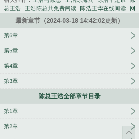
相关推荐：
王浩与陈总
王浩陈海云
陈浩华是谁
陈
直是吧？我给你改成BP94型战机怎么样？还是带最新
总王浩
王浩陈总共免费阅读
陈浩王华在线阅读
网
型隐形电控的......
络王浩陈洁
王浩陈杰
王浩陈斌
王浩和陈总
王浩
《陈总王浩》是电磁核爆坦克都出来了，还说你是改
最新章节（2024-03-18 14:42:02更新）
与陈倩
王浩陈总
王浩和陈雪的
陈浩王华免费阅读
装店？精心创作的言情类小说。
全文最新章节
陈浩王华改装
陈浩王华航王华航笔趣
第6章
阁
陈浩王华小小拟装
陈浩王华原著在线阅读
王浩
和陈
王浩和陈总的老婆
王浩和陈洁
陈洁 王浩
王
第5章
浩陈宁
王浩陈总全文阅读
陈浩
陈洁王浩和
王总
第4章
陈浩
王浩和陈倩
陈浩王华是那个人物
陈浩王华航
级改装
陈浩王洁
王浩 陈萍
王浩 陈总
秦轩傅蓉
第3章
盖世狂徒
重生在火红年代
不许在阳间搞阴间操
作！
云的抗日
国色生枭
林霄林羽
江斛陈司哲
林
陈总王浩全部章节目录
宇宁欣欣
官途情路
萧衡云庐雪
姜怀沈淮之
神
话：灵性支配者
许佳陈方明
傅爷丑妻恃靓行凶
楚
第1章
枫楚月
林修宇白落冉
叶尘沈长云
秦江李芳菲
李
玄倪凤凰
第2章