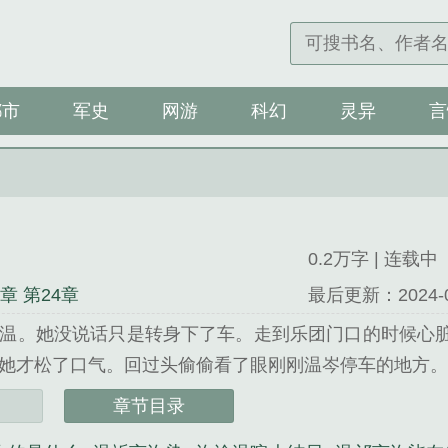
都市
军史
网游
科幻
灵异
言
0.2万字 | 连载中
4章 第24章
最后更新：2024-03-
温。她没说话只是转身下了车。走到乐团门口的时候心
才松了口气。回过头偷偷看了眼刚刚温岑停车的地方。......
许歆精心创作的军史类小说。
章节目录