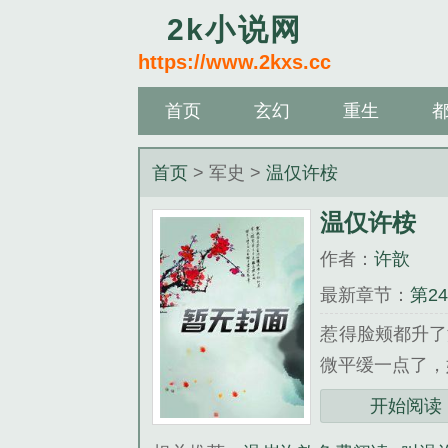
2k小说网
https://www.2kxs.cc
首页
玄幻
重生
首页
> 军史 >
温仅许桉
温仅许桉
作者：
许歆
最新章节：
第2
惹得脸颊都升了
微平缓一点了，她
《温仅许桉》是
开始阅读