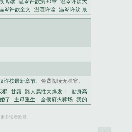
线阅读
温岑许歆第30章
温岑许歆大
温岑许歆全文
温暄许谂
温岑许歆 最
许咎
许珩温然
乔穆秋顾松寒
欧皇训
铃人
重生八八从木匠开始
天秀
主母
甘露
司徒珩陆清璃小说
多拉·布吕
路深
仅许桉最新章节
、免费阅读无弹窗。
饭棍
甘露
路人属性大爆发！
贴身高
婚了
主母重生，全侯府火葬场
我的
爱
携空间嫁山野糙汉，暴富荒年
让更多读者欣赏。