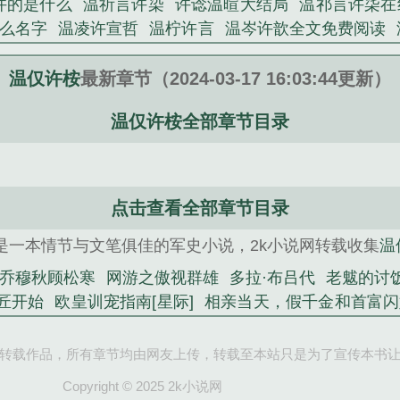
许的是什么
温祈言许染
许谂温暄大结局
温祁言许柒在
么名字
温凌许宣哲
温柠许言
温岑许歆全文免费阅读
温岑许歆免费阅读笔趣阁
温岑许歆知乎
温仅许桉
温存
棍
网游之傲视群雄
携空间嫁山野糙汉，暴富荒年
系
温仅许桉
最新章节（2024-03-17 16:03:44更新）
力
相亲当天，假千金和首富闪婚了
路人属性大爆发！
温仅许桉全部章节目录
珩陆清璃小说阅读
当你老去
宠婚蜜爱：闪婚总裁，套
点击查看全部章节目录
是一本情节与文笔俱佳的军史小说，2k小说网转载收集
温
乔穆秋顾松寒
网游之傲视群雄
多拉·布吕代
老魃的讨
匠开始
欧皇训宠指南[星际]
相亲当天，假千金和首富闪
套路深
司徒珩陆清璃小说阅读
快穿之总有大佬逼我谈恋
转载作品，所有章节均由网友上传，转载至本站只是为了宣传本书
Copyright © 2025 2k小说网