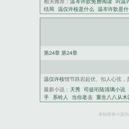
相关推荐：
温岑许歆免费阅读
叫温
结局
温仅许桉是什么
温岑许歆是什
新章节更新
温祁言许柒免费阅读
宠指南[星际]
贴身高手
老魃的讨饭
重生，全侯府火葬场
我的透视超给
代
快穿之总有大佬逼我谈恋爱
司徒
第24章 第24章
温仅许桉
情节跌宕起伏、扣人心弦，
最新小说：
天秀
司徒珩陆清璃小说
手
系铃人
当你老去
重生八八从木
透视超给力
宠婚蜜爱：闪婚总裁，
本站所有小说为