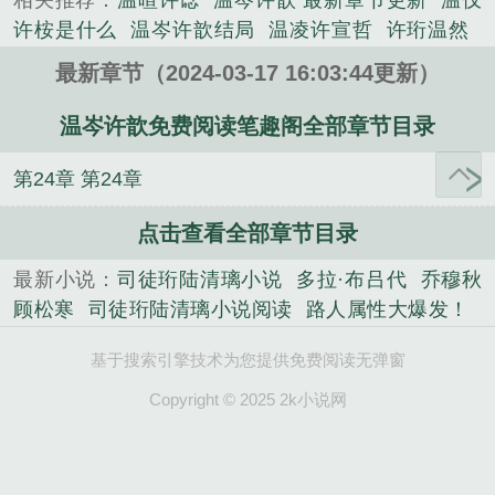
相关推荐：
温暄许谂
温岑许歆 最新章节更新
温仅
类小说。
许桉是什么
温岑许歆结局
温凌许宣哲
许珩温然
温祈言许染
温岑许歆免费阅读
温岑许歆全文免费阅
最新章节（2024-03-17 16:03:44更新）
读
温柠许言
温岑许歆第30章
温岑许歆是什么名
字
温岑许歆知乎
温祁言许柒免费阅读
温岑许歆全
温岑许歆免费阅读笔趣阁全部章节目录
文
叫温许的是什么
温祁言许柒在线阅读
温岑许歆
第24章 第24章
免费阅读笔趣阁
温存许咎
许谂温暄大结局
温仅许
桉
老魃的讨饭棍
相亲当天，假千金和首富闪婚了
点击查看全部章节目录
路人属性大爆发！
司徒珩陆清璃小说阅读
司徒珩陆
清璃小说
重生八八从木匠开始
网游之傲视群雄
快
最新小说：
司徒珩陆清璃小说
多拉·布吕代
乔穆秋
穿之总有大佬逼我谈恋爱
主母重生，全侯府火葬场
顾松寒
司徒珩陆清璃小说阅读
路人属性大爆发！
当你老去
甘露
天秀
欧皇训宠指南[星际]
我的透视
携空间嫁山野糙汉，暴富荒年
贴身高手
甘露
宠婚
超给力
携空间嫁山野糙汉，暴富荒年
贴身高手
宠
基于搜索引擎技术为您提供免费阅读无弹窗
蜜爱：闪婚总裁，套路深
老魃的讨饭棍
我的透视超
婚蜜爱：闪婚总裁，套路深
乔穆秋顾松寒
系铃人
给力
相亲当天，假千金和首富闪婚了
系铃人
重生
Copyright © 2025 2k小说网
多拉·布吕代
八八从木匠开始
欧皇训宠指南[星际]
当你老去
天
秀
主母重生，全侯府火葬场
网游之傲视群雄
快穿
之总有大佬逼我谈恋爱