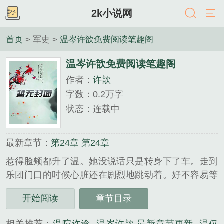
2k小说网
首页
> 军史 >
温岑许歆免费阅读笔趣阁
温岑许歆免费阅读笔趣阁
作者：
许歆
字数：0.2万字
状态：连载中
最新章节：
第24章 第24章
惹得脸颊都升了温。她没说话只是转身下了车。走到
乐团门口的时候心脏还在剧烈地跳动着。好不容易等
到稍微平缓一点了，她才松了口气。回过头偷偷看了
开始阅读
章节目录
眼刚刚温岑停车的地方。.........
《温岑许歆免费阅读笔趣阁》是许歆精心创作的军史