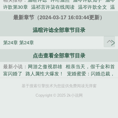
相关推荐：
温暄许谂
许珩温然
温岑许歆知乎
温岑
许歆第30章
温祁言许柒在线阅读
温岑许歆全文
温
祁言许柒免费阅读
许谂温暄大结局
温岑许歆是什么
最新章节（2024-03-17 16:03:44更新）
名字
温仅许桉
温岑许歆免费阅读
温凌许宣哲
温
柠许言
温岑许歆全文免费阅读
温岑许歆结局
叫温
温暄许谂全部章节目录
许的是什么
温岑许歆大结局
温仅许桉是什么
温岑
第24章 第24章
许歆 最新章节更新
温存许咎
温祈言许染
乔穆秋顾
松寒
我的透视超给力
贴身高手
相亲当天，假千金
点击查看全部章节目录
和首富闪婚了
多拉·布吕代
主母重生，全侯府火葬
场
老魃的讨饭棍
甘露
网游之傲视群雄
路人属性
最新小说：
网游之傲视群雄
相亲当天，假千金和首
大爆发！
司徒珩陆清璃小说
重生八八从木匠开始
富闪婚了
路人属性大爆发！
宠婚蜜爱：闪婚总裁，
系铃人
欧皇训宠指南[星际]
快穿之总有大佬逼我谈
套路深
我的透视超给力
欧皇训宠指南[星际]
携空间
恋爱
当你老去
天秀
宠婚蜜爱：闪婚总裁，套路
基于搜索引擎技术为您提供免费阅读无弹窗
嫁山野糙汉，暴富荒年
系铃人
天秀
当你老去
主
深
司徒珩陆清璃小说阅读
携空间嫁山野糙汉，暴富
母重生，全侯府火葬场
老魃的讨饭棍
乔穆秋顾松
Copyright © 2025 2k小说网
荒年
寒
贴身高手
快穿之总有大佬逼我谈恋爱
重生八八
从木匠开始
司徒珩陆清璃小说
司徒珩陆清璃小说阅
读
甘露
多拉·布吕代