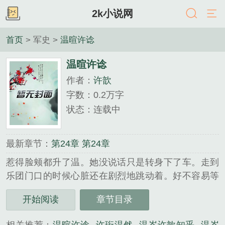
2k小说网
首页
> 军史 >
温暄许谂
温暄许谂
作者：
许歆
字数：0.2万字
状态：连载中
最新章节：
第24章 第24章
惹得脸颊都升了温。她没说话只是转身下了车。走到
乐团门口的时候心脏还在剧烈地跳动着。好不容易等
到稍微平缓一点了，她才松了口气。回过头偷偷看了
开始阅读
章节目录
眼刚刚温岑停车的地方。.........
《温暄许谂》是许歆精心创作的军史类小说。