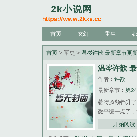
2k小说网
https://www.2kxs.cc
首页
玄幻
重生
首页
> 军史 >
温岑许歆 最新章节更
温岑许歆 
作者：
许歆
最新章节：
第2
惹得脸颊都升了
微平缓一点了，她
《温岑许歆 最
开始阅读