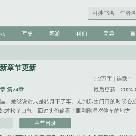
都市
军史
网游
科幻
灵异
言
新
最新章节更新
0.2万字 | 连载中
4章 第24章
最后更新：2024-03-
温。她没说话只是转身下了车。走到乐团门口的时候心
才松了口气。回过头偷偷看了眼刚刚温岑停车的地方。......
新章节更新》是许歆精心创作的军史类小说。
章节目录