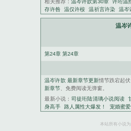
相关推荐：
温岑许歆第30章
许珩温
存许咎
温仅许桉
温祈言许染
温岑
许言
温岑许歆知乎
温岑许歆结局
大佬逼我谈恋爱
主母重生，全侯府
温岑
雄
甘露
携空间嫁山野糙汉，暴富荒
[星际]
当你老去
司徒珩陆清璃小说
第24章 第24章
温岑许歆 最新章节更新
情节跌宕起伏
新章节
、免费阅读无弹窗。
最新小说：
司徒珩陆清璃小说阅读
身高手
路人属性大爆发！
宠婚蜜爱
陆清璃小说
网游之傲视群雄
天秀
本站所有小说为