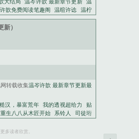
歆大结局
温岑许歆 最新章节更新
温
许歆免费阅读笔趣阁
温暄许谂
温柠
凌许宣哲
乔穆秋顾松寒
快穿之总有
重生八八从木匠开始
网游之傲视群
44更新）
高手
天秀
多拉·布吕代
欧皇训宠指南
说网转载收集
温岑许歆 最新章节更新最
糙汉，暴富荒年
我的透视超给力
贴
重生八八从木匠开始
系铃人
司徒珩
恋爱
老魃的讨饭棍
乔穆秋顾松寒
让更多读者欣赏。