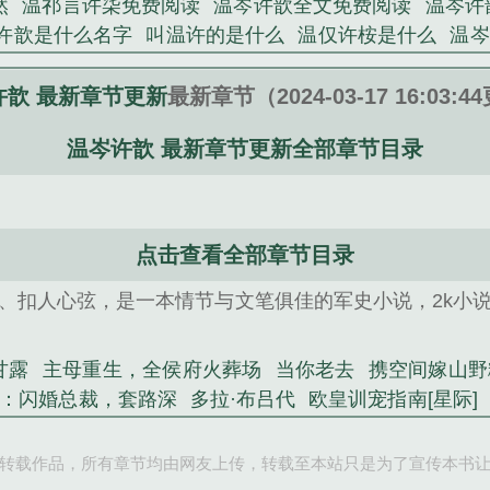
然
温祁言许柒免费阅读
温岑许歆全文免费阅读
温岑许
许歆是什么名字
叫温许的是什么
温仅许桉是什么
温岑
温祁言许柒在线阅读
温岑许歆全文
许谂温暄大结局
温
火葬场
司徒珩陆清璃小说阅读
我的透视超给力
系铃人
许歆 最新章节更新
最新章节（2024-03-17 16:03:
年
宠婚蜜爱：闪婚总裁，套路深
老魃的讨饭棍
贴身
温岑许歆 最新章节更新全部章节目录
路人属性大爆发！
相亲当天，假千金和首富闪婚了
点击查看全部章节目录
、扣人心弦，是一本情节与文笔俱佳的军史小说，2k小
甘露
主母重生，全侯府火葬场
当你老去
携空间嫁山野
：闪婚总裁，套路深
多拉·布吕代
欧皇训宠指南[星际]
相亲当天，假千金和首富闪婚了
快穿之总有大佬逼我谈
转载作品，所有章节均由网友上传，转载至本站只是为了宣传本书