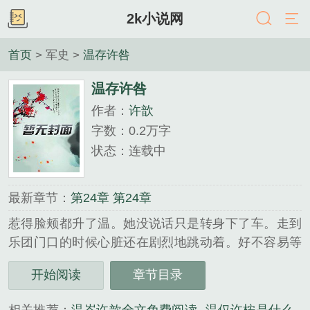
2k小说网
首页
> 军史 >
温存许咎
温存许咎
作者：
许歆
字数：0.2万字
状态：连载中
最新章节：
第24章 第24章
惹得脸颊都升了温。她没说话只是转身下了车。走到
乐团门口的时候心脏还在剧烈地跳动着。好不容易等
到稍微平缓一点了，她才松了口气。回过头偷偷看了
开始阅读
章节目录
眼刚刚温岑停车的地方。.........
《温存许咎》是许歆精心创作的军史类小说。