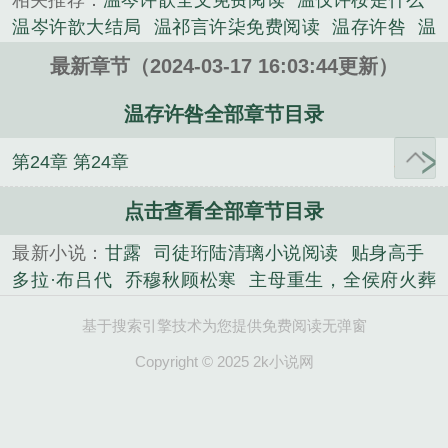
相关推荐：
温岑许歆全文免费阅读
温仅许桉是什么
温岑许歆大结局
温祁言许柒免费阅读
温存许咎
温
祁言许柒在线阅读
温暄许谂
温岑许歆知乎
温岑许
最新章节（2024-03-17 16:03:44更新）
歆免费阅读
叫温许的是什么
温岑许歆第30章
温柠
许言
温岑许歆是什么名字
许谂温暄大结局
许珩温
温存许咎全部章节目录
然
温岑许歆免费阅读笔趣阁
温岑许歆结局
温祈言
第24章 第24章
许染
温岑许歆 最新章节更新
温凌许宣哲
温岑许歆
全文
温仅许桉
系铃人
快穿之总有大佬逼我谈恋
点击查看全部章节目录
爱
携空间嫁山野糙汉，暴富荒年
老魃的讨饭棍
主
母重生，全侯府火葬场
多拉·布吕代
天秀
路人属性
最新小说：
甘露
司徒珩陆清璃小说阅读
贴身高手
大爆发！
相亲当天，假千金和首富闪婚了
我的透视
多拉·布吕代
乔穆秋顾松寒
主母重生，全侯府火葬
超给力
宠婚蜜爱：闪婚总裁，套路深
乔穆秋顾松
场
重生八八从木匠开始
网游之傲视群雄
当你老
寒
当你老去
司徒珩陆清璃小说
司徒珩陆清璃小说
基于搜索引擎技术为您提供免费阅读无弹窗
去
宠婚蜜爱：闪婚总裁，套路深
我的透视超给力
阅读
甘露
重生八八从木匠开始
贴身高手
欧皇训
天秀
路人属性大爆发！
老魃的讨饭棍
快穿之总有
Copyright © 2025 2k小说网
宠指南[星际]
网游之傲视群雄
大佬逼我谈恋爱
司徒珩陆清璃小说
系铃人
相亲当
天，假千金和首富闪婚了
携空间嫁山野糙汉，暴富
荒年
欧皇训宠指南[星际]