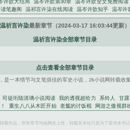
岑许歆大结局
温岑许歆第30章
温岑许歆全文免费阅读
阅读笔趣阁
温祁言许柒在线阅读
温岑许歆知乎
温岑许
存许咎
温凌许宣哲
叫温许的是什么
温暄许谂
温仅许
司徒珩陆清璃小说
重生八八从木匠开始
主母重生，全
温祈言许染
最新章节（2024-03-17 16:03:44更新）
露
天秀
携空间嫁山野糙汉，暴富荒年
路人属性大爆发
温祈言许染全部章节目录
视群雄
相亲当天，假千金和首富闪婚了
贴身高手
乔穆
点击查看全部章节目录
，是一本情节与文笔俱佳的军史小说，2k小说网转载收
司徒珩陆清璃小说阅读
我的透视超给力
系铃人
甘露
发！
重生八八从木匠开始
老魃的讨饭棍
网游之傲视群
秀
司徒珩陆清璃小说
快穿之总有大佬逼我谈恋爱
携空
转载作品，所有章节均由网友上传，转载至本站只是为了宣传本书