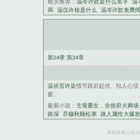
相关推荐：
温岑许歆是什么名字
温
局
温仅许桉是什么
温岑许歆免费
更新
温岑许歆全文
温祈言许染
温
[星际]
老魃的讨饭棍
多拉·布吕代
总裁，套路深
我的透视超给力
甘
穿之总有大佬逼我谈恋爱
网游之傲
第24章 第24章
温祈言许染
情节跌宕起伏、扣人心弦
窗。
最新小说：
主母重生，全侯府火葬场
路深
乔穆秋顾松寒
路人属性大爆
相亲当天，假千金和首富闪婚了
天
本站所有小说为