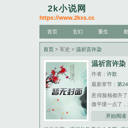
2k小说网
https://www.2kxs.cc
首页
玄幻
重生
首页
> 军史 >
温祈言许染
温祈言许染
作者：
许歆
最新章节：
第2
惹得脸颊都升了
微平缓一点了，她
《温祈言许染》
开始阅读